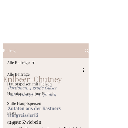
kastnersbioeier.at
Beitrag
Alle Beiträge
Alle Beiträge
Erdbeer-Chutney
Hauptspeisen mit Fleisch
Portionen: 4 große Gläser
Hauptspeisen ohne Fleisch
Zubereitungszeit: 30 min
Süße Hauptspeisen
Zutaten aus der Kastners 
Pasta
HofgreisslerEi
 2 rote Zwiebeln
Suppen