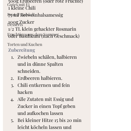
500g Erdbeeren (oder rote Früchte)
Gutes mit Ei
1 kleine Chili
Brot & Gebäck
75 ml Rotweinbalsamessig
100g Zucker
Desserts
1/2 TL klein gehackter Rosmarin 
Fruchtiges aus dem Sommer
oder Basilikum (nach Geschmack)
Torten und Kuchen
Zubereitung
Zwiebeln schälen, halbieren 
und in dünne Spalten 
schneiden.
Erdbeeren halbieren.
Chili entkernen und fein 
hacken
Alle Zutaten mit Essig und 
Zucker in einen Topf geben 
und aufkochen lassen
Bei kleiner Hitze 15 bis 20 min 
leicht köcheln lassen und 