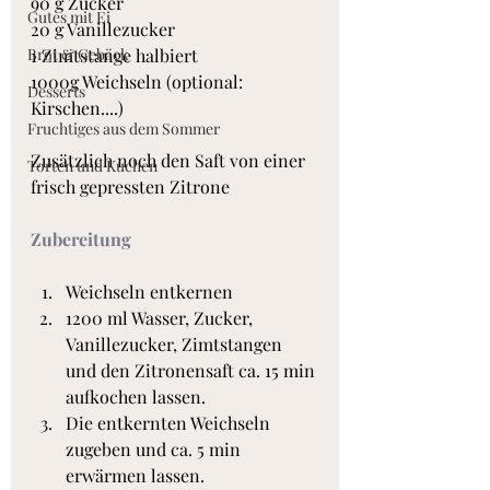
90 g Zucker
Gutes mit Ei
20 g Vanillezucker
Brot & Gebäck
1 Zimtstange halbiert
1000g Weichseln (optional: 
Desserts
Kirschen....)
Fruchtiges aus dem Sommer
Zusätzlich noch den Saft von einer 
Torten und Kuchen
frisch gepressten Zitrone
Zubereitung
Weichseln entkernen
1200 ml Wasser, Zucker, 
Vanillezucker, Zimtstangen 
und den Zitronensaft ca. 15 min 
aufkochen lassen.
Die entkernten Weichseln 
zugeben und ca. 5 min 
erwärmen lassen.