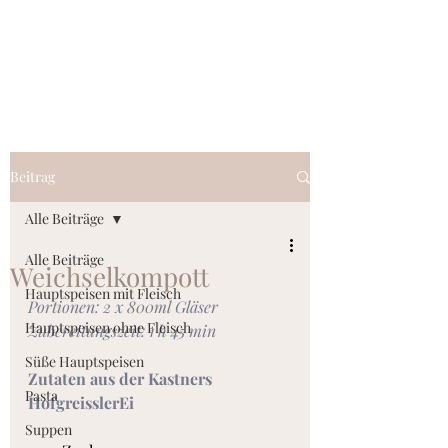
kastnersbioeier.at
Beitrag
Alle Beiträge
Alle Beiträge
Weichselkompott
Hauptspeisen mit Fleisch
Portionen: 2 x 800ml Gläser
Hauptspeisen ohne Fleisch
Zubereitungszeit: 1 h 45 min
Süße Hauptspeisen
Zutaten aus der Kastners 
Pasta
HofgreisslerEi
Suppen