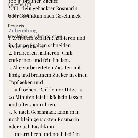
100 g (brauner)Zucker
Gutes mit Ei
½ TL klein gehackter Rosmarin 
Brot & Gebäck
oder Basilikum nach Geschmack
Desserts
Zubereitung
Fruchtiges aus dem Sommer
1. Zwiebeln schälen, halbieren und 
in dünne Spalten schneiden. 
Torten und Kuchen
2. Erdbeeren halbieren. Chili 
entkernen und fein hacken. 
3. Alle vorbereiteten Zutaten mit 
Essig und braunem Zucker in einen 
Topf geben und
    aufkochen. Bei kleiner Hitze 15 – 
20 Minuten leicht köcheln lassen 
und öfters umrühren. 
4. Je nach Geschmack kann man 
noch klein gehackten Rosmarin 
oder auch Basilikum 
    unterrühren und noch heiß in 