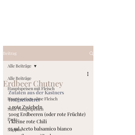
kastnersbioeier.at
Beitrag
Alle Beiträge
Alle Beiträge
Erdbeer Chutney
Hauptspeisen mit Fleisch
Zutaten aus der Kastners 
Hauptspeisen ohne Fleisch
Hofgreisslerei
2 rote Zwiebeln
Süße Hauptspeisen
500g Erdbeeren (oder rote Früchte)
Pasta
1 kleine rote Chili
75 ml Aceto balsamico bianco
Suppen