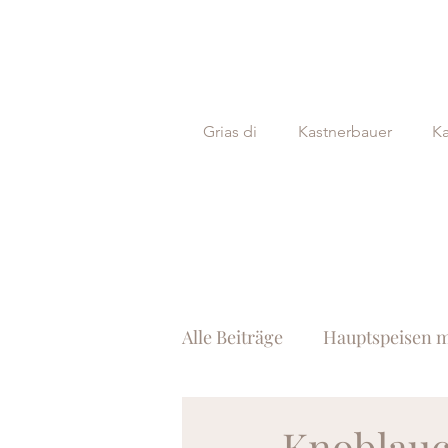
Grias di
Kastnerbauer
Ka
Alle Beiträge
Hauptspeisen m
Suppen
Gutes mit Ei
Knoblauc