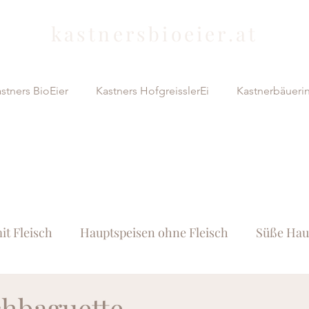
kastnersbioeier.at
stners BioEier
Kastners HofgreisslerEi
Kastnerbäueri
it Fleisch
Hauptspeisen ohne Fleisch
Süße Hau
Brot & Gebäck
Desserts
Fruchtiges aus dem
hbaguette