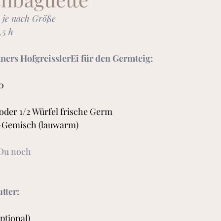
e je nach Größe
,5 h
tners HofgreisslerEi für den Germteig:
0
oder 1/2 Würfel frische Germ
-Gemisch (lauwarm)
Du noch
tter:
ptional)