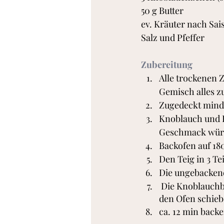
50 g Butter
ev. Kräuter nach Sa
Salz und Pfeffer
Zubereitung
Alle trockenen
Gemisch alles z
Zugedeckt mind.
Knoblauch und K
Geschmack wür
Backofen auf 180
Den Teig in 3 Te
Die ungebackene
 Die Knoblauchbutter so gut es geht in die Einschnitte streichen und die Baguettes in 
den Ofen schieb
ca. 12 min backe