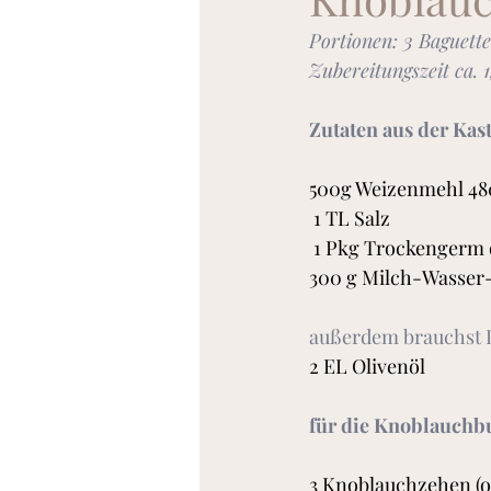
Portionen: 3 Baguett
Torten und Kuchen
Zubereitungszeit ca. 1
Zutaten aus der Kas
500g Weizenmehl 48
 1 TL Salz
 1 Pkg Trockengerm 
300 g Milch-Wasser
außerdem brauchst 
2 EL Olivenöl
für die Knoblauchbu
3 Knoblauchzehen (o