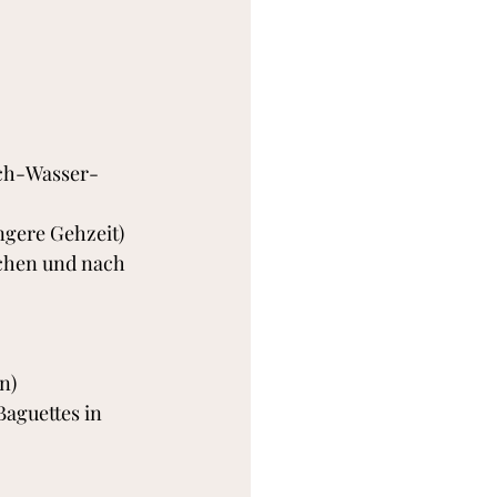
ch-Wasser-
ngere Gehzeit)
chen und nach 
n)