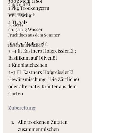
500g Mehl (480)
Gutes mit Ei
1 Pkg Trockengerm
Brot & Gebäck
1 TL Honig
2 TL Salz
Desserts
ca. 300 g Wasser
Fruchtiges aus dem Sommer
für den "Aufstrich":
Torten und Kuchen
3 -4 El Kastners HofgreisslerEi : 
Basilikum auf Olivenöl
2 Knoblauchzehen
2-3 EL Kastners HofgreisslerEi 
Gewürzmischung: "Die Zärtliche)
oder alternativ Kräuter aus dem 
Garten
Zubereitung
Alle trockenen Zutaten 
zusammenmischen